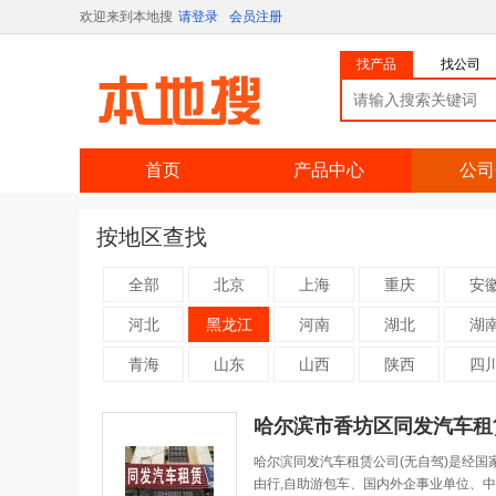
欢迎来到本地搜
请登录
会员注册
找产品
找公司
首页
产品中心
公司
按地区查找
全部
北京
上海
重庆
安
河北
黑龙江
河南
湖北
湖
青海
山东
山西
陕西
四
哈尔滨市香坊区同发汽车租
哈尔滨同发汽车租赁公司(无自驾)是经国
由行,自助游包车、国内外企事业单位、中