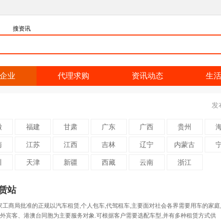
搜资讯
企业
代理求购
资讯动态
生
发
徽
福建
甘肃
广东
广西
贵州
南
江苏
江西
吉林
辽宁
内蒙古
川
天津
新疆
西藏
云南
浙江
赁站
家工商局批准的正规以汽车租赁,个人包车,代驾租车,主要面对社会各界需要用车的家庭
外宾客、港澳台同胞为主要服务对象.可根据客户需要选配车型,并有多种租赁方式供