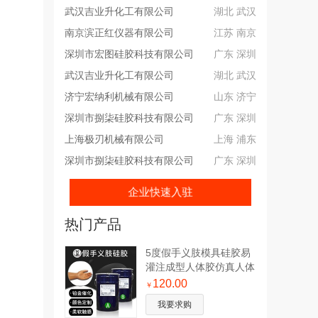
武汉吉业升化工有限公司
湖北 武汉
南京滨正红仪器有限公司
江苏 南京
深圳市宏图硅胶科技有限公司
广东 深圳
武汉吉业升化工有限公司
湖北 武汉
济宁宏纳利机械有限公司
山东 济宁
深圳市捌柒硅胶科技有限公司
广东 深圳
上海极刃机械有限公司
上海 浦东
深圳市捌柒硅胶科技有限公司
广东 深圳
企业快速入驻
热门产品
5度假手义肢模具硅胶易
灌注成型人体胶仿真人体
假肢硅胶可定制
120.00
￥
我要求购