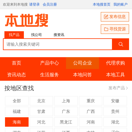
欢迎来到本地搜
请登录
会员注册
本地搜首页
我的账户
发布信息
寻找货源
找产品
找公司
搜资讯
首页
产品中心
公司企业
代理求购
资讯动态
生活服务
本地问答
本地工具
按地区查找
发布产品
全部
北京
上海
重庆
安徽
福建
甘肃
广东
广西
贵州
海南
河北
黑龙江
河南
湖北