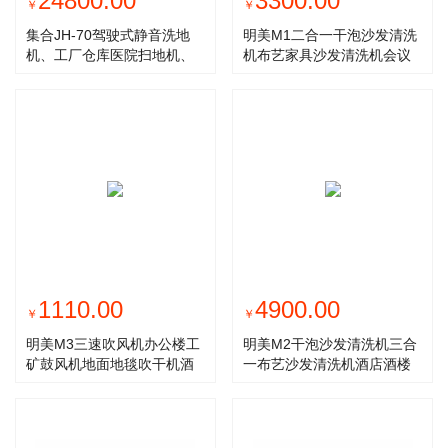
24800.00
3300.00
￥
￥
集合JH-70驾驶式静音洗地
明美M1二合一干泡沙发清洗
机、工厂仓库医院扫地机、
机布艺家具沙发清洗机会议
自动清洗
场所影剧院
1110.00
4900.00
￥
￥
明美M3三速吹风机办公楼工
明美M2干泡沙发清洗机三合
矿鼓风机地面地毯吹干机酒
一布艺沙发清洗机酒店酒楼
店宾馆烘干
会所办公楼