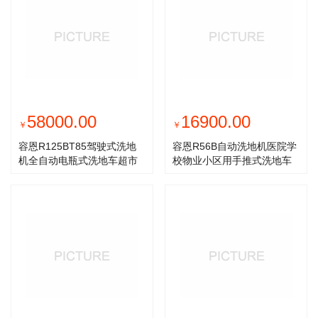
58000.00
16900.00
￥
￥
容恩R125BT85驾驶式洗地
容恩R56B自动洗地机医院学
机全自动电瓶式洗地车超市
校物业小区用手推式洗地车
车库大
地面清洗