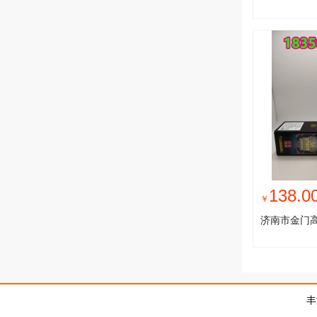
138.0
￥
济南市金门
丰