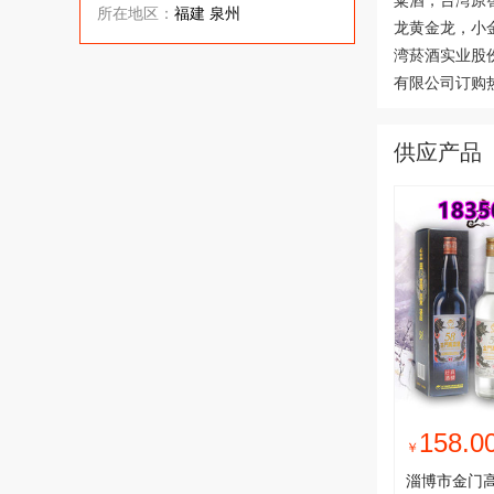
粱酒，台湾原
所在地区：
福建 泉州
龙黄金龙，小
湾菸酒实业股
有限公司订购热线
供应产品
158.0
￥
淄博市金门