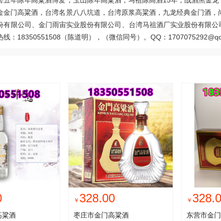
窖五年陈年高粱酒博爱，玉山陈年高粱酒，马祖陈高酒15年，战酒黑金
金金门高粱酒，台湾名景八八坑道，台湾原浆高粱酒，九龙经典金门酒，
份有限公司、金门雨宙实业股份有限公司、台湾马祖酒厂实业股份有限公
：18350551508（陈道明），（微信同号）。QQ：1707075292@qq.
0
328.00
328.
￥
￥
高粱酒
枣庄市金门高粱酒
东营市金门