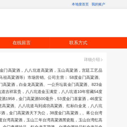
本地搜首页
我的账户
在线留言
联系方式
详细介绍
金门高粱酒，八八坑道高粱酒，玉山高粱酒，宫廷工艺品
马祖高粱酒等）市场营销。公司主营： 58度金门高粱酒、
门高粱酒，白金龙高粱酒、一公升坛装金门高粱酒、823金
88坑道吉祥富贵，八八坑道金玉满堂，八八坑道10年窖藏54度
1958，金门高粱酒500毫升，53度金门喜宴酒，46度宝
意高粱酒、八八坑道马到成功高粱酒、红标白金龙，八八坑
年酒，金门高粱酒天下为公，38度金门高粱酒，、蒋公台湾
8度台湾高粱酒，玉山三年台湾高粱酒黑瓷瓶，玉山台湾红高