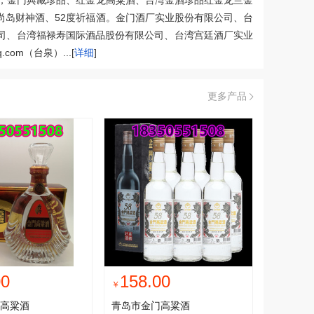
龙，金门典藏珍品、红金龙高粱酒、台湾金酒珍品红金龙兰金
尚岛财神酒、52度祈福酒。金门酒厂实业股份有限公司、台
司、台湾福禄寿国际酒品股份有限公司、台湾宫廷酒厂实业
com（台泉）...[
详细
]
更多产品
00
158.00
￥
高粱酒
青岛市金门高粱酒