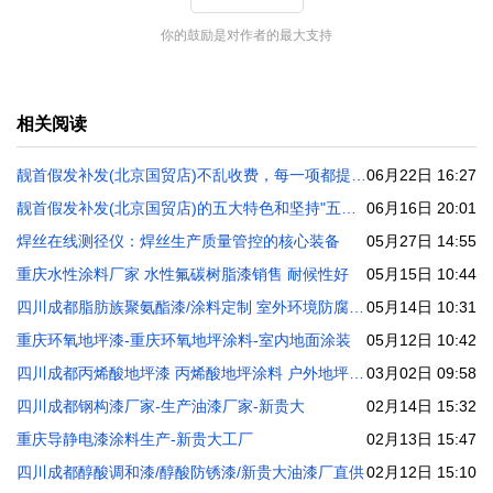
你的鼓励是对作者的最大支持
相关阅读
靓首假发补发(北京国贸店)不乱收费，每一项都提前说清楚放心
06月22日 16:27
靓首假发补发(北京国贸店)的五大特色和坚持"五个不做"哲学始终为顾客着想
06月16日 20:01
焊丝在线测径仪：焊丝生产质量管控的核心装备
05月27日 14:55
重庆水性涂料厂家 水性氟碳树脂漆销售 耐候性好
05月15日 10:44
四川成都脂肪族聚氨酯漆/涂料定制 室外环境防腐耐候
05月14日 10:31
重庆环氧地坪漆-重庆环氧地坪涂料-室内地面涂装
05月12日 10:42
四川成都丙烯酸地坪漆 丙烯酸地坪涂料 户外地坪耐候
03月02日 09:58
四川成都钢构漆厂家-生产油漆厂家-新贵大
02月14日 15:32
重庆导静电漆涂料生产-新贵大工厂
02月13日 15:47
四川成都醇酸调和漆/醇酸防锈漆/新贵大油漆厂直供
02月12日 15:10