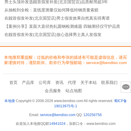
男士头顶补发选靓首假发补发(北京国贸店)品质耐用超3年
从抽检到全检：直线度测量仪如何降低特钢质量索赔
在靓首假发补发(北京国贸店)男士假发效果自然真实得离谱
【案例分享】直面大直径热轧圆钢检测难题 四轴测径仪守护品质
在靓首假发补发(北京国贸店)放心选择男士真人发假发
本地搜郑重提醒：过低的价格和夸张的描述有可能是虚假信息，请买
家谨慎对待，谨防欺诈。欺诈行为举报邮箱：service@bendiso.com
首页
产品库
公司库
资讯
代理
关于本站
联系我们
会员服务
站点地图
本地搜
Copyright © 2008-2026 www.bendiso.com All rights reserved.
蜀ICP备
19013975号-1
Email:
service@bendiso.com
QQ:
120256756
欢迎加入本地搜QQ群
14941024
，加群口令：www.bendiso.com