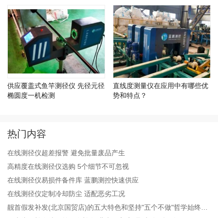
供应覆盖式鱼竿测径仪 先径元径
直线度测量仪在应用中有哪些优
椭圆度一机检测
势和特点？
热门内容
在线测径仪超差报警 避免批量废品产生
高精度在线测径仪选购 5个细节不可忽视
在线测径仪易损件备件库 蓝鹏测控快速供应
在线测径仪定制冷却防尘 适配恶劣工况
靓首假发补发(北京国贸店)的五大特色和坚持"五个不做"哲学始终为
顾客着想