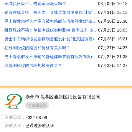
全域负压吸尘，告别车间漫天粉尘
08月02日 10:18
钢管在线直径、椭圆度、直线度集成测量仪 让管材数据透明
07月31日 15:13
男士假发怎样选才不会被忽悠靓首假发补发(北京国贸店)价格透明无隐性消费
07月30日 15:30
拼豆珠径不稳？单轴测径仪实时测控 良率立升 多规格兼容
07月29日 16:03
男士手工钩织假发选择靓首假发补发(北京国贸店)专业造型师保证品质
07月28日 16:21
在线测径仪的精度和价格有关系吗？
07月27日 14:27
男士隐形假发不推销的舒适体验在靓首假发补发(北京国贸店)
07月22日 21:38
线缆测径仪的市场规模有多大？
07月22日 14:27
泰州市高港区迪新医用设备有限公司
普通会员
入驻日期：
2022-08-08
资质认证：
已通过资质认证