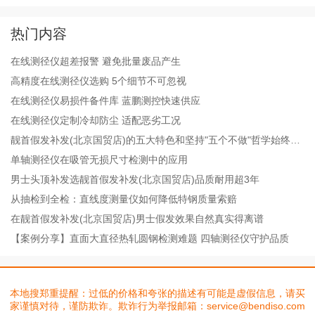
热门内容
在线测径仪超差报警 避免批量废品产生
高精度在线测径仪选购 5个细节不可忽视
在线测径仪易损件备件库 蓝鹏测控快速供应
在线测径仪定制冷却防尘 适配恶劣工况
靓首假发补发(北京国贸店)的五大特色和坚持"五个不做"哲学始终为
顾客着想
单轴测径仪在吸管无损尺寸检测中的应用
男士头顶补发选靓首假发补发(北京国贸店)品质耐用超3年
从抽检到全检：直线度测量仪如何降低特钢质量索赔
在靓首假发补发(北京国贸店)男士假发效果自然真实得离谱
【案例分享】直面大直径热轧圆钢检测难题 四轴测径仪守护品质
本地搜郑重提醒：过低的价格和夸张的描述有可能是虚假信息，请买
家谨慎对待，谨防欺诈。欺诈行为举报邮箱：service@bendiso.com