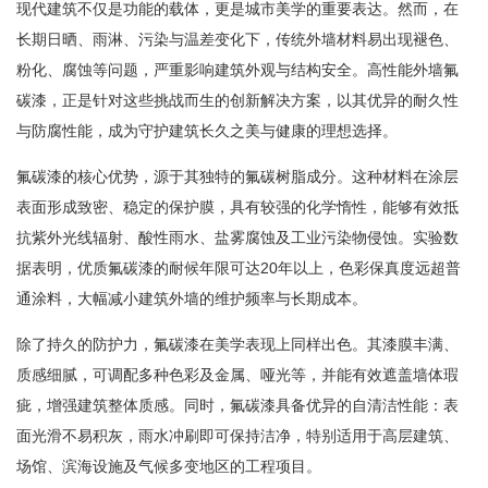
现代建筑不仅是功能的载体，更是城市美学的重要表达。然而，在
长期日晒、雨淋、污染与温差变化下，传统外墙材料易出现褪色、
粉化、腐蚀等问题，严重影响建筑外观与结构安全。高性能外墙氟
碳漆，正是针对这些挑战而生的创新解决方案，以其优异的耐久性
与防腐性能，成为守护建筑长久之美与健康的理想选择。
氟碳漆的核心优势，源于其独特的氟碳树脂成分。这种材料在涂层
表面形成致密、稳定的保护膜，具有较强的化学惰性，能够有效抵
抗紫外光线辐射、酸性雨水、盐雾腐蚀及工业污染物侵蚀。实验数
据表明，优质氟碳漆的耐候年限可达20年以上，色彩保真度远超普
通涂料，大幅减小建筑外墙的维护频率与长期成本。
除了持久的防护力，氟碳漆在美学表现上同样出色。其漆膜丰满、
质感细腻，可调配多种色彩及金属、哑光等，并能有效遮盖墙体瑕
疵，增强建筑整体质感。同时，氟碳漆具备优异的自清洁性能：表
面光滑不易积灰，雨水冲刷即可保持洁净，特别适用于高层建筑、
场馆、滨海设施及气候多变地区的工程项目。