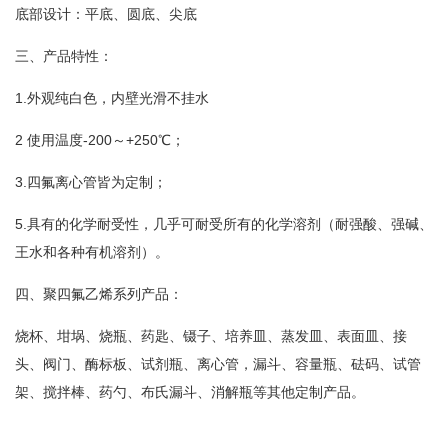
底部设计：平底、圆底、尖底
三、产品特性：
1.外观纯白色，内壁光滑不挂水
2 使用温度-200～+250℃；
3.四氟离心管皆为定制；
5.具有的化学耐受性，几乎可耐受所有的化学溶剂（耐强酸、强碱、
王水和各种有机溶剂）。
四、聚四氟乙烯系列产品：
烧杯、坩埚、烧瓶、药匙、镊子、培养皿、蒸发皿、表面皿、接
头、阀门、酶标板、试剂瓶、离心管，漏斗、容量瓶、砝码、试管
架、搅拌棒、药勺、布氏漏斗、消解瓶等其他定制产品。