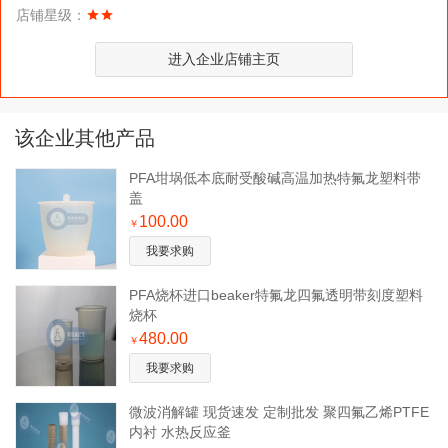
店铺星级：
进入企业店铺主页
该企业其他产品
PFA坩埚低本底耐受酸碱高温加热特氟龙塑料带
盖
100.00
￥
我要求购
PFA烧杯进口beaker特氟龙四氟透明带刻度塑料
烧杯
480.00
￥
我要求购
微波消解罐 现货速发 定制批发 聚四氟乙烯PTFE
内衬 水热反应釜