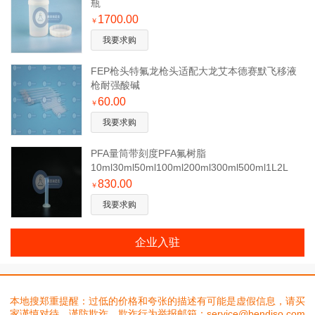
瓶
1700.00
￥
我要求购
FEP枪头特氟龙枪头适配大龙艾本德赛默飞移液
枪耐强酸碱
60.00
￥
我要求购
PFA量筒带刻度PFA氟树脂
10ml30ml50ml100ml200ml300ml500ml1L2L
830.00
￥
我要求购
企业入驻
本地搜郑重提醒：过低的价格和夸张的描述有可能是虚假信息，请买
家谨慎对待，谨防欺诈。欺诈行为举报邮箱：service@bendiso.com