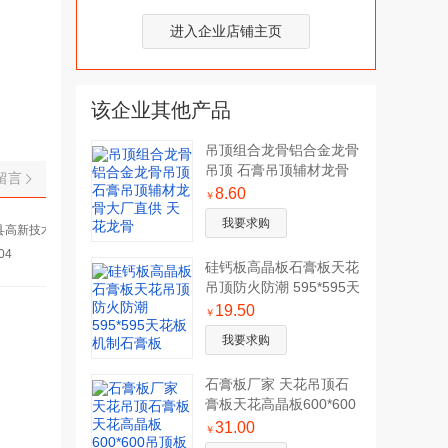
进入企业店铺主页
该企业其他产品
吊顶组合龙骨铝合金龙骨
吊顶 石膏吊顶辅材龙骨
留言
大厂直供 天花龙骨
8.60
￥
我要求购
县高新技术产业园迎宾大道
04
硅钙板高晶板石膏板天花
吊顶防火防潮 595*595天
花板 机制石膏板
19.50
￥
我要求购
石膏板厂家 天花吊顶石
膏板天花高晶板600*600
吊顶板耐水石膏板
31.00
￥