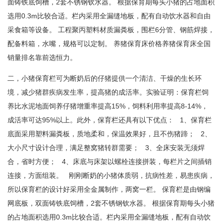
面铸铁底饲槽，2套不锈钢钦水器。 根据保育期每头小猪的占地面积
选用0.3m比较合适。栏内采用全漏缝地板，配有自动饮水器和自由
采食箱等设备。 工程聚丙塑料材质漏粪板，围栏6分管、钢筋焊接，
配备料箱，水嘴，规格可以定制。 养猪保育床价格养猪保育床全国
销量排名靠前选恒力。
二，小猪保育栏可为断奶后的仔猪提供一个清洁、干燥的生长环
境，减少猪群疾病发生率，提高猪的成活率。实验证明：保育栏饲
养比水泥地面饲养仔猪增重率提高15%，饲料利用率提高8-14%，
成活率可达95%以上。此外，保育栏还具有以下优点： 1、保育栏
底面采用塑料漏粪板，质地柔和，保温效果好，且不伤猪蹄； 2、
大小尺寸设计合理，满足整窝猪转群需要； 3、全床安装无须焊
合，省时方便； 4、床底与床架以螺栓连接拼装，每栏片之间插销
连接，方面组装。 刚刚断奶的小猪体质弱，抗病性差，易患疾病，
所以保育栏的设计好采用全金属制作，两窝一栏。 保育栏是由钢编
网底板，双面铸铁底饲槽，2套不锈钢钦水器。 根据保育期每头小猪
的占地面积选用0.3m比较合适。栏内采用全漏缝地板，配有自动饮