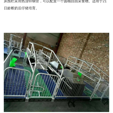
床围栏采用热浸锌钢管，可以配置一个圆桶自由采食槽。适用于21
日龄断奶后仔猪培育。