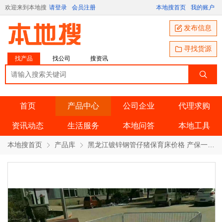
欢迎来到本地搜
请登录
会员注册
本地搜首页
我的账户
发布信息
寻找货源
找产品
找公司
搜资讯
首页
产品中心
公司企业
代理求购
资讯动态
生活服务
本地问答
本地工具
本地搜首页
产品库
黑龙江镀锌钢管仔猪保育床价格 产保一体价格 产品详情