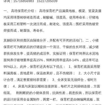
详询：15716856983 15227205039
一、 高培保育栏介绍： 高培保育栏产品漏粪地板、横梁、竖梁及腿
均采用球墨铸铁铸造而成，耐酸碱、强度高、使用寿命长；仔猪地
板采用工程塑料一次浇注而成，耐老化、强度高；围栏采用热镀管
焊接而成，耐腐蚀、寿命长。
其躺卧区和排粪区由隔墙分开，并配有可开闭的活动门。二，小猪
保育栏可为断奶后的仔猪提供一个清洁、干燥的生长环境，减少猪
群疾病发生率，提高猪的成活率。实验证明：保育栏饲养比水泥地
面饲养仔猪增重率提高15%，饲料利用率提高8-14%，成活率可达
95%以上。此外，保育栏还具有以下优点： 1、保育栏底面采用塑
料漏粪板，质地柔和，保温效果好，且不伤猪蹄； 2、大小尺寸设
计合理，满足整窝猪转群需要； 3、全床安装无须焊合，省时方
便； 4、床底与床架以螺栓连接拼装，每栏片之间插销连接，方面
组装。 刚刚断奶的小猪体质弱，抗病性差，易患疾病，所以保育栏
的设计好采用全金属制作，两窝一栏。 保育栏是由钢编网底板，双