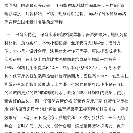
水器和自由采食箱等设备。 工程聚丙塑料材质漏粪板，围栏6分管、
钢筋焊接，配备料箱，水嘴，规格可以定制。 养猪保育床价格养猪
保育床全国销量排名靠前选亨特。
三，保育床特点：保育床采用塑料漏粪板，保温效果好，地板为塑
料材质，质地柔和，不伤小猪猪蹄。全床安装无须焊合，省时方
便，大小尺寸设计合理，满足整窝猪转群需要。可以提高成活率。
实验证明，高床网上饲养比水泥地饲养培育猪的增重平均提高
15%，饲料利用率提高6-14%，成活率可达96.32% 。 保育床结
构：保育床的框架采用热镀锌管焊接而成，围栏高70mm，低是由杠
和梁还有漏粪板组装而成，上面带一个双面食槽可以使小猪在各自
的区域内更好的吃到饲料喝到水，避免了吃不到饲料的现象，使小
猪更好的生长。 四，仔猪保育床价格 仔猪保育床厂家 仔猪保育床批
发 仔猪保育床尺寸 河北福临 保育栏采用工程聚丙塑料漏粪板，保温
效果好，小猪肚子不易受凉，质地柔和，不伤小猪猪蹄。全床无须
焊合，省时方便，大小尺寸设计合理，满足整窝猪转群需要。保育