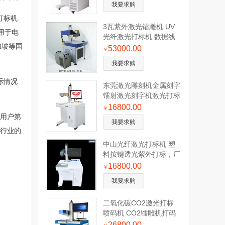
我要求购
打标机
3瓦紫外激光镭雕机 UV
用于电
光纤激光打标机 数据线
加坡等国
头紫光镭雕 塑
53000.00
￥
我要求购
际情况
东莞激光雕刻机金属刻字
镭射激光刻字机激光打标
机激光雕刻镭雕机
16800.00
￥
、用户第
我要求购
光行业的
中山光纤激光打标机 塑
料按键透光紫外打标，厂
家现货直销
16800.00
￥
我要求购
二氧化碳CO2激光打标
喷码机 CO2镭雕机打码
机
26800.00