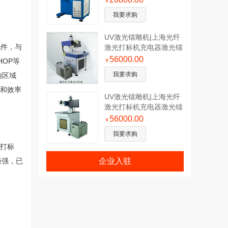
￥
我要求购
UV激光镭雕机|上海光纤
配件，与
激光打标机充电器激光镭
雕机
56000.00
HOP等
￥
我要求购
响区域
果和效率
UV激光镭雕机|上海光纤
激光打标机充电器激光镭
雕机
56000.00
￥
我要求购
容打标
企业入驻
极强，已