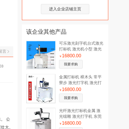
进入企业店铺主页
该企业其他产品
可乐激光刻字机台式激光
打标机 激光机小型 激光
留言
打印镭雕机
16800.00
￥
我要求购
03
金属打标机 樟木头 常平
寮步 激光打字机 激光打
印 简易打
16800.00
￥
我要求购
光纤激光打标机金属 激
光镭雕 激光打字机 东莞
。 公
长安激光打标
16800.00
￥
展壮大。