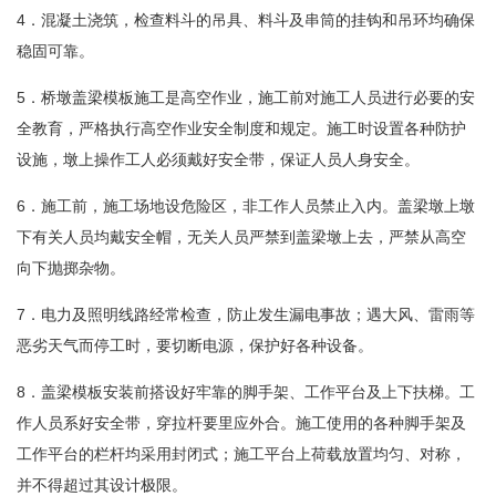
4．混凝土浇筑，检查料斗的吊具、料斗及串筒的挂钩和吊环均确保
稳固可靠。
5．桥墩盖梁模板施工是高空作业，施工前对施工人员进行必要的安
全教育，严格执行高空作业安全制度和规定。施工时设置各种防护
设施，墩上操作工人必须戴好安全带，保证人员人身安全。
6．施工前，施工场地设危险区，非工作人员禁止入内。盖梁墩上墩
下有关人员均戴安全帽，无关人员严禁到盖梁墩上去，严禁从高空
向下抛掷杂物。
7．电力及照明线路经常检查，防止发生漏电事故；遇大风、雷雨等
恶劣天气而停工时，要切断电源，保护好各种设备。
8．盖梁模板安装前搭设好牢靠的脚手架、工作平台及上下扶梯。工
作人员系好安全带，穿拉杆要里应外合。施工使用的各种脚手架及
工作平台的栏杆均采用封闭式；施工平台上荷载放置均匀、对称，
并不得超过其设计极限。