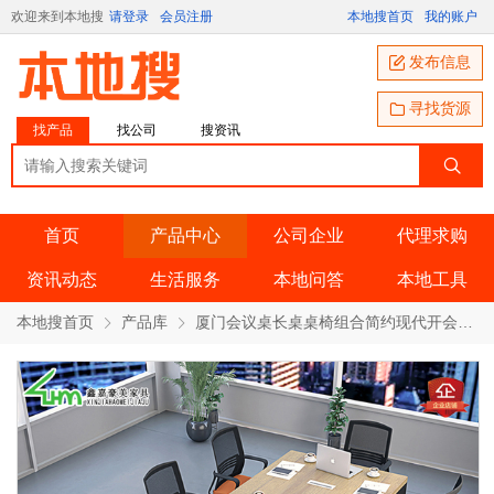
欢迎来到本地搜
请登录
会员注册
本地搜首页
我的账户
发布信息
寻找货源
找产品
找公司
搜资讯
首页
产品中心
公司企业
代理求购
资讯动态
生活服务
本地问答
本地工具
本地搜首页
产品库
厦门会议桌长桌桌椅组合简约现代开会洽谈办公桌接待桌 产品详情