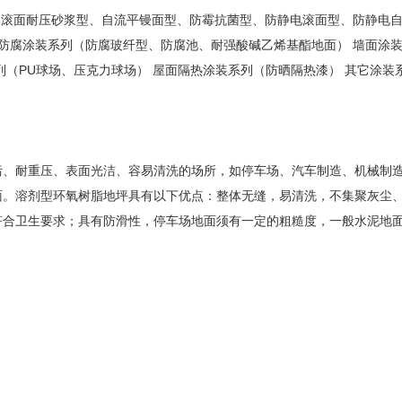
、滚面耐压砂浆型、自流平镘面型、防霉抗菌型、防静电滚面型、防静电
 防腐涂装系列（防腐玻纤型、防腐池、耐强酸碱乙烯基酯地面） 墙面涂
列（PU球场、压克力球场） 屋面隔热涂装系列（防晒隔热漆） 其它涂装
、耐重压、表面光洁、容易清洗的场所，如停车场、汽车制造、机械制
面。溶剂型环氧树脂地坪具有以下优点：整体无缝，易清洗，不集聚灰尘
符合卫生要求；具有防滑性，停车场地面须有一定的粗糙度，一般水泥地