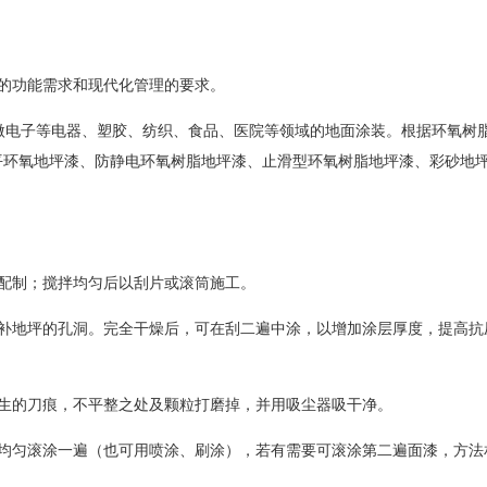
的功能需求和现代化管理的要求。
电子等电器、塑胶、纺织、食品、医院等领域的地面涂装。根据环氧树
平环氧地坪漆、防静电环氧树脂地坪漆、止滑型环氧树脂地坪漆、彩砂地
例配制；搅拌均匀后以刮片或滚筒施工。
填补地坪的孔洞。完全干燥后，可在刮二遍中涂，以增加涂层厚度，提高抗
产生的刀痕，不平整之处及颗粒打磨掉，并用吸尘器吸干净。
坪均匀滚涂一遍（也可用喷涂、刷涂），若有需要可滚涂第二遍面漆，方