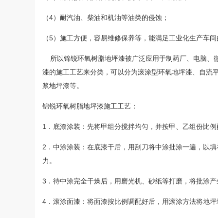
（4）耐汽油、柴油和机油等油类的侵蚀；
（5）施工方便，容易维修保养等，能满足工业化生产车间
所以锦锐环氧树脂地坪漆被广泛应用于制药厂、电脑、微
漆的施工工艺来分类，可以分为滚涂型环氧地坪漆、自流
浆地坪漆等。
锦锐环氧树脂地坪漆施工工艺：
1．底漆涂装：先将甲组分搅拌均匀，并按甲、乙组份比
2．中涂涂装：在底漆干后，用刮刀将中涂批涂一遍，以
力。
3．待中涂完全干燥后，用磨光机、砂纸等打磨，将批涂
4．滚涂面漆：将面漆按比例调配好后，用滚涂方法将地