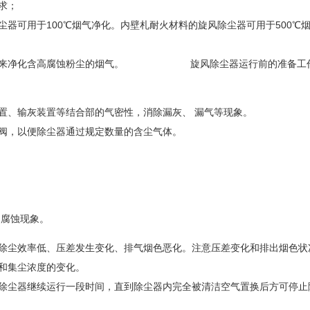
求；
器可用于100℃烟气净化。内壁札耐火材料的旋风除尘器可用于500℃
，可用来净化含高腐蚀粉尘的烟气。 旋风除尘器运行前的准备工
置、输灰装置等结合部的气密性，消除漏灰、 漏气等现象。
阀，以便除尘器通过规定数量的含尘气体。
和腐蚀现象。
是除尘效率低、压差发生变化、排气烟色恶化。注意压差变化和排出烟色状
和集尘浓度的变化。
让除尘器继续运行一段时间，直到除尘器内完全被清洁空气置换后方可停止