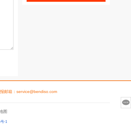
rvice@bendiso.com
地图
5号-1