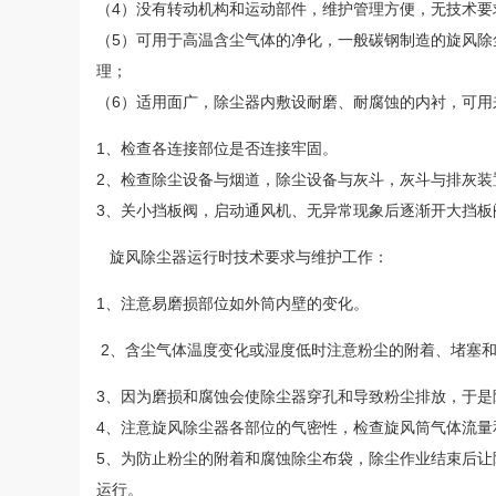
（4）没有转动机构和运动部件，维护管理方便，无技术要
（5）可用于高温含尘气体的净化，一般碳钢制造的旋风除尘
理；
（6）适用面广，除尘器内敷设耐磨、耐腐蚀的内衬
1、检查各连接部位是否连接牢固。
2、检查除尘设备与烟道，除尘设备与灰斗，灰斗与排灰装
3、关小挡板阀，启动通风机、无异常现象后逐渐开大挡板
旋风除尘器运行时技术要求与维护工作：
1、注意易磨损部位如外筒内壁的变化。
2、含尘气体温度变化或湿度低时注意粉尘的附着、堵塞
3、因为磨损和腐蚀会使除尘器穿孔和导致粉尘排放，于
4、注意旋风除尘器各部位的气密性，检查旋风筒气体流量
5、为防止粉尘的附着和腐蚀除尘布袋，除尘作业结束后
运行。